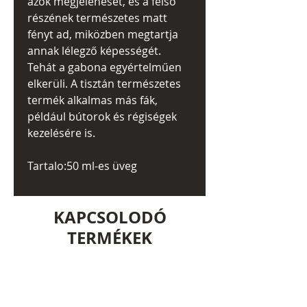
azok megjelenését, és a felső
részének természetes matt
fényt ad, miközben megtartja
annak lélegző képességét.
Tehát a gabona egyértelműen
elkerüli. A tisztán természetes
termék alkalmas más fák,
például bútorok és régiségek
kezelésére is.
Tartalo:50 ml-es üveg
KAPCSOLODÓ
TERMÉKEK
RAKTÁRON!!!! 1 db.
RAKTÁRON!!!! 1 db.