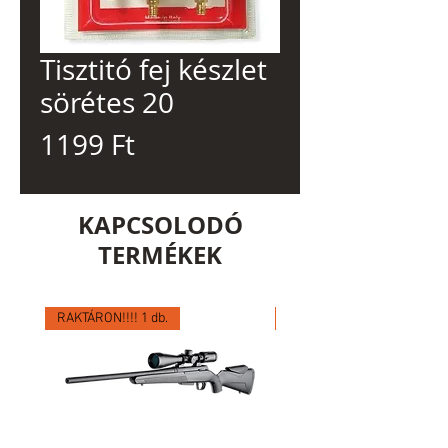
Tisztitó fej készlet
sörétes 20
Ár
1199 Ft
KAPCSOLODÓ
TERMÉKEK
RAKTÁRON!!!! 1 db.
RAKTÁRON!!!! 1 db.