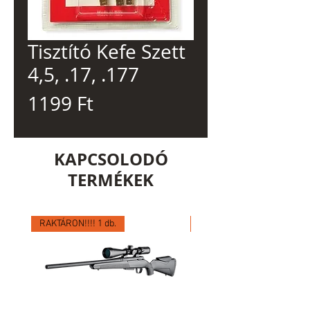
Tisztító Kefe Szett
4,5, .17, .177
Ár
1199 Ft
KAPCSOLODÓ
TERMÉKEK
RAKTÁRON!!!! 1 db.
RAKTÁRON!!!! 1 db.