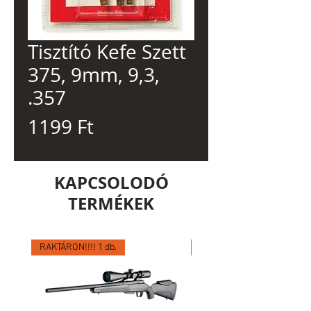
Tisztító Kefe Szett
375, 9mm, 9,3,
.357
Ár
1199 Ft
KAPCSOLODÓ
TERMÉKEK
RAKTÁRON!!!! 1 db.
RAKTÁRON!!!! 1 db.