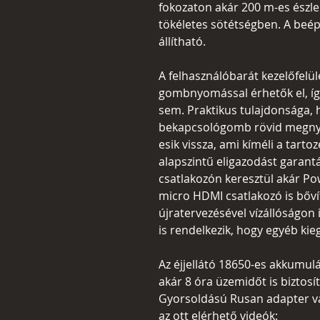
fokozaton akár 200 m-es észle
tökéletes sötétségben. A beép
állítható.
A felhasználóbarát kezelőfelü
gombnyomással érhetők el, így
sem. Praktikus tulajdonsága,
bekapcsológomb rövid megnyom
esik vissza, ami kíméli a tart
alapszintű eligazodást garantá
csatlakozón keresztül akár Pow
micro HDMI csatlakozó is bővít
újratervezésével vízállóságon i
is rendelkezik, hogy egyéb kieg
Az éjjellátó 18650-es akkumulá
akár 8 óra üzemidőt is biztosít
Gyorsoldású Rusan adapter vál
az ott elérhető videók: