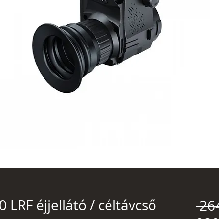
LRF éjjellátó / céltávcső
 26