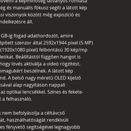
n növelni a képminőség látványos romlása
őség és manuális fókusz segíti a látott kép
tási viszonyok között még expozíció és
ndelkezésre áll.
8 GB-ig fogad adathordozót, amire
pített szenzor által 2592x1944 pixel (5 MP)
 (1920x1080 pixel) felbontású 30 kép/mp
deókat. Beállítástól függően hangot is
, hogy lövés aktiválja a videó rögzítést.
magukért beszélnek. A látott kép
d. A belső nagy méretű OLED kijelző
ásával alap nagyításon nappali
 optikai lencsékkel. Színes és fekete-
t a felhasználó.
 nem befolyásolja a céltávcső
át, használhatóságát rendkívüli
es fényvető segítségével legnagyobb