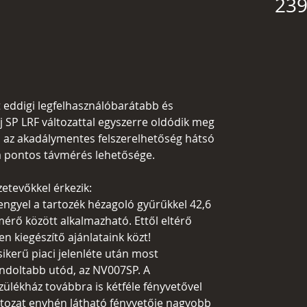
239
 eddigi legfelhasználóbarátabb és
j SP LRF változattal egyszerre oldódik meg
s, az akadálymentes felszerelhetőség hátsó
a pontos távmérés lehetősége.
szetevőkkel érkezik:
engyel a tartozék hézagoló gyűrűkkel 42,6
érő között alkalmazható. Ettől eltérő
 kiegészítő ajánlataink közt!
kerű piaci jelenléte után most
ondoltabb utód, az NV007SP. A
ülékház továbbra is kétféle fényvetővel
ltozat enyhén látható fényvetője nagyobb