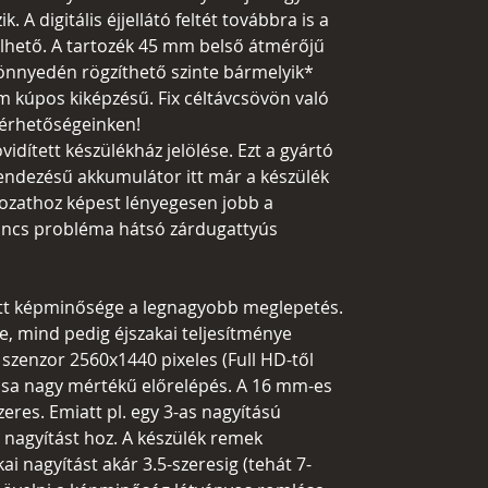
k. A digitális éjjellátó feltét továbbra is a
elhető. A tartozék 45 mm belső átmérőjű
könnyedén rögzíthető szinte bármelyik*
m kúpos kiképzésű. Fix céltávcsövön való
lérhetőségeinken!
idített készülékház jelölése. Ezt a gyártó
elrendezésű akkumulátor itt már a készülék
áltozathoz képest lényegesen jobb a
 nincs probléma hátsó zárdugattyús
ett képminősége a legnagyobb meglepetés.
e, mind pedig éjszakai teljesítménye
zenzor 2560x1440 pixeles (Full HD-től
sa nagy mértékű előrelépés. A 16 mm-es
zeres. Emiatt pl. egy 3-as nagyítású
 nagyítást hoz. A készülék remek
i nagyítást akár 3.5-szeresig (tehát 7-