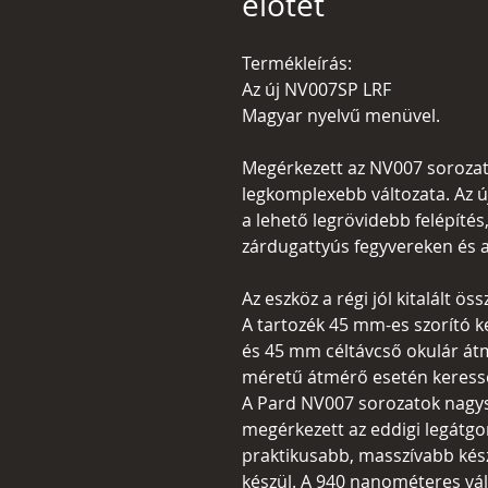
előtét
Termékleírás:
Az új NV007SP LRF
Magyar nyelvű menüvel.
Megérkezett az NV007 sorozat
legkomplexebb változata. Az ú
a lehető legrövidebb felépíté
zárdugattyús fegyvereken és 
Az eszköz a régi jól kitalált ös
A tartozék 45 mm-es szorító k
és 45 mm céltávcső okulár átm
méretű átmérő esetén keressen
A Pard NV007 sorozatok nagysi
megérkezett az eddigi legátg
praktikusabb, masszívabb kész
készül. A 940 nanométeres vá