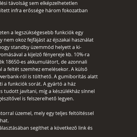
lési távolság sem elképzelhetetlen
ített infra erőssége három fokozatban
leten a legszükségesebb funkciók egy
 nem okoz fejfájást az éjszakai használat
 hogy standby üzemmód helyett a ki-
ásával a kijelző fényereje kb. 10%-ra
ozék 18650-es akkumulátort, de azonnali
l a feltét szemhez emelésekor. A külső
erbank-ról is tölthető. A gumiborítás alatt
i a funkciók sorát. A gyártó a ház
s tudott javítani, míg a készülékház sínnel
észítővel is felszerelhető legyen.
torral üzemel, mely egy teljes feltöltéssel
hat.
asztásában segíthet a következő link és