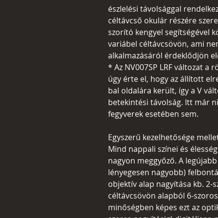
észlelési távolsággal rendelkezi
céltávcső okulár részére szer
szorító kengyel segítségével 
variábel céltávcsövön, ami ne
alkalmazásáról érdeklődjön e
* Az NV007SP LRF változat a röv
úgy érte el, hogy az állított 
bal oldalára került, így a V v
betekintési távolság. Itt már
fegyverek esetében sem.
Egyszerű kezelhetősége mell
Mind nappali színei és élesség
nagyon meggyőző. A legújabb s
lényegesen nagyobb) felbontá
objektív alap nagyítása kb. 2-s
céltávcsövön alapból 6-szoros
minőségben képes ezt az optika