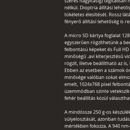
szeres nagyításig) digitálisa
nélkül. Dioptria állítási lehet
tökéletes élesítését. Rossz lá
fényerő állítási lehetőség is re
A micro SD kártya foglalat 12
egyszerűen rögzíthetünk a beé
felbontású képeket és Full HD
minőségű .avi kiterjesztésű vi
rögzít, illetve beállítható az is
Ebben az esetben a számok ön
minősége valóban sokat elmon
emelt, 1024x768 pixel felbont
üzemmódban szinte vetekszik az
fehér beállítás közül választha
A mindössze 250 g-os készülék
súlyelosztását, azonban tudás
mértékben fokozza. A 940 nm-