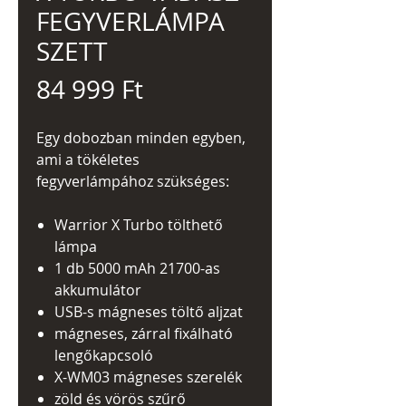
FEGYVERLÁMPA
SZETT
Ár
84 999 Ft
Egy dobozban minden egyben,
ami a tökéletes
fegyverlámpához szükséges:
Warrior X Turbo tölthető
lámpa
1 db 5000 mAh 21700-as
akkumulátor
USB-s mágneses töltő aljzat
mágneses, zárral fixálható
lengőkapcsoló
X-WM03 mágneses szerelék
zöld és vörös szűrő