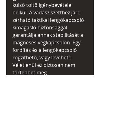
külső töltő igénybevétele
nélkül. A vadász szetthez járó
zárható taktikai lengőkapcsoló
kimagasló biztonsággal
garantálja annak stabilitását a
mágneses végkapcsolón. Egy
fordítás és a lengőkapcsoló
rögzíthető, vagy levehető.
Véletlenül ez biztosan nem
történhet meg.
Felépítése masszív, jó fogású
háza a tartozék csuklópántnak
köszönhetően bármikor a
kezünk ügyében lehet. Az X-
WM03 mágneses szerelék 3 db
mágnessel biztosítja a stabil
rögzítést nagy kalibereken is.