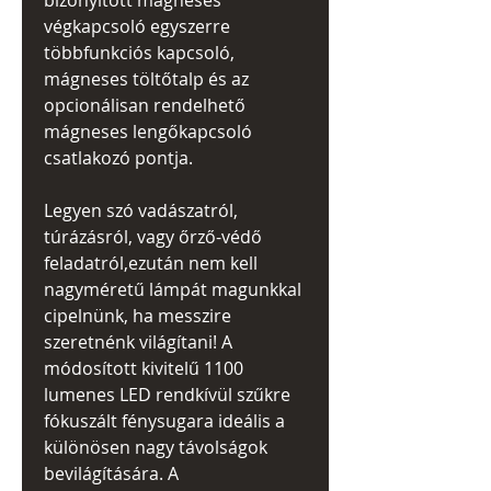
bizonyított mágneses
végkapcsoló egyszerre
többfunkciós kapcsoló,
mágneses töltőtalp és az
opcionálisan rendelhető
mágneses lengőkapcsoló
csatlakozó pontja.
Legyen szó vadászatról,
túrázásról, vagy őrző-védő
feladatról,ezután nem kell
nagyméretű lámpát magunkkal
cipelnünk, ha messzire
szeretnénk világítani! A
módosított kivitelű 1100
lumenes LED rendkívül szűkre
fókuszált fénysugara ideális a
különösen nagy távolságok
bevilágítására. A