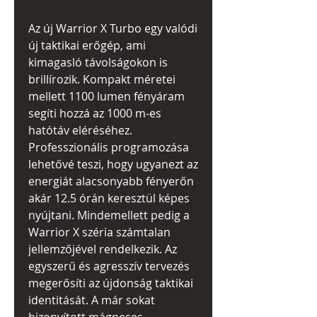
Az új Warrior X Turbo egy valódi
új taktikai erőgép, ami
kimagasló távolságokon is
brillírozik. Kompakt méretei
mellett 1100 lumen fényáram
segíti hozzá az 1000 m-es
hatótáv eléréséhez.
Professzionális programozása
lehetővé teszi, hogy ugyanezt az
energiát alacsonyabb fényerőn
akár 12.5 órán keresztül képes
nyújtani. Mindemellett pedig a
Warrior X széria számtalan
jellemzőjével rendelkezik. Az
egyszerű és agresszív tervezés
megerősíti az újdonság taktikai
identitását. A már sokat