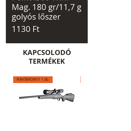
Mag. 180 gr/11,7 g
golyós lőszer
Ár
1130 Ft
KAPCSOLODÓ
TERMÉKEK
RAKTÁRON!!!! 1 db.
RAKTÁRON!!!! 1 db.
Winchester XPR VARMINT
Browning BLR LIGHT
ADJUSTABLE THREADED .308
HUNTER LAMINATED