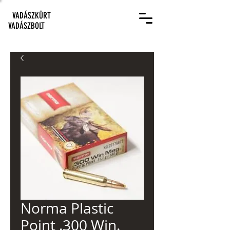
VADÁSZKÜRT
VADÁSZBOLT
Norma Plastic
Point .300 Win.