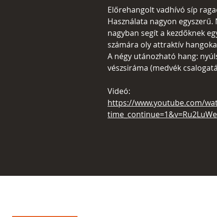
Előrehangolt vadhívó síp rag
Használata nagyon egyszerű. 
nagyban segít a kezdőknek e
számára oly attraktív hangoka
A négy utánozható hang: nyúls
vészsiráma (medvék csalogatá
Videó:
https://www.youtube.com/wa
time_continue=1&v=Ru2LuWe