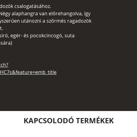
adozók csalogatásához.
Négy alaphangra van előrehangolva, így
gyszerűen utánozni a szőrmés ragadozók
t.
író, egér- és pocokcincogó, suta
sára)
tch?
HC7s&feature=emb_title
KAPCSOLODÓ TERMÉKEK