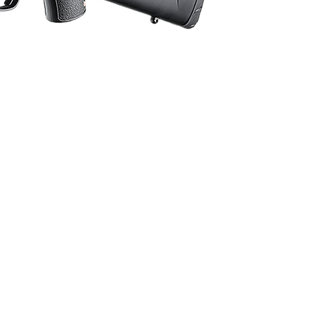
ormációk tájékoztató jellegűek, nyilvános
inősülnek! Az árváltozás jogát fenntartjuk!