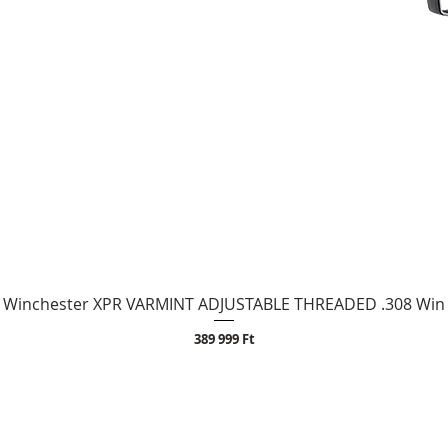
Winchester XPR VARMINT ADJUSTABLE THREADED .308 Win
Ár
389 999 Ft
Az árak és készlet inf
OLT
Elérhetőség
ajánlattételnek nem m