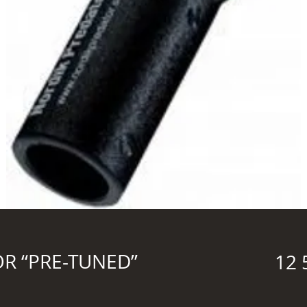
R “PRE-TUNED”
12 