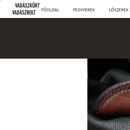
VADÁSZKÜRT
FŐOLDAL
FEGYVEREK
LŐSZEREK
VADÁSZBOLT