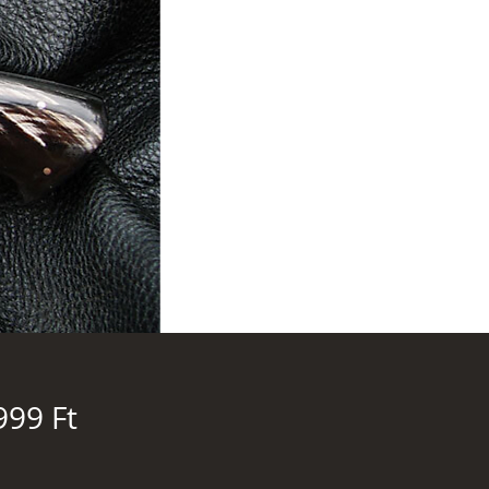
Ár
999 Ft