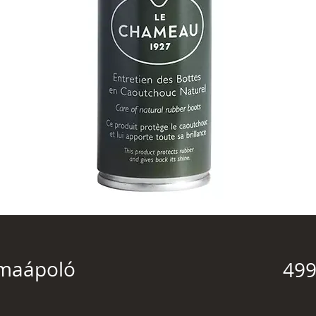
zmaápoló
499