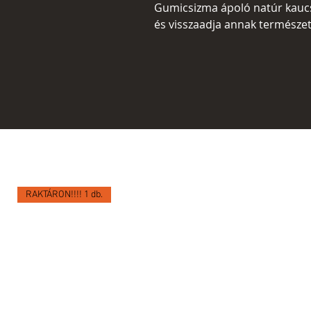
Gumicsizma ápoló natúr kaucs
és visszaadja annak természet
RAKTÁRON!!!! 1 db.