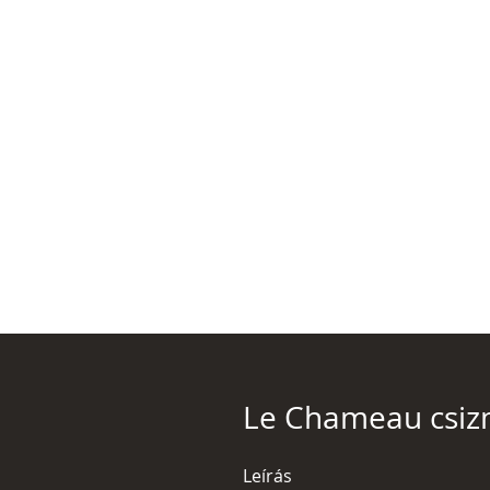
Le Chameau csi
Leírás