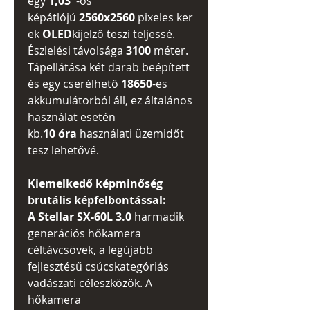
egy
1,03"
-os
képátlójú
2560x2560
pixeles ker
ek
OLED
kijelző teszi teljessé.
Észlelési távolsága
3100
méter.
Tápellátása két darab beépített
és egy cserélhető
18650
-es
akkumulátorból áll, ez általános
használat esetén
kb.
10
óra
használati üzemidőt
tesz lehetővé.
Kiemelkedő képminőség
brutális képfelbontással:
A Stellar SX-60L 3.0
harmadik
generációs hőkamera
céltávcsövek, a legújabb
fejlesztésű csúcskategóriás
vadászati céleszközök. A
hőkamera