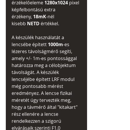
érzékelőeleme
1280x1024
pixel
képfelbontású extra
érzékeny,
18mK
-nél
kisebb
NETD
értékkel.
A készülék használatát a
lencsébe épített
1000m
-es
lézeres távolságmérő segíti,
amely +/- 1m-es pontossággal
határozza meg a célobjektum
távolságát. A készülék
lencséjébe épített LRF modul
még pontosabb mérést
eredményez. A lencse fizikai
méretét úgy tervezték meg,
hogy a távmérő által "kitakart"
rész ellenére a lencse
rendelkezzen a szigorú
elvárásaik szerinti F1.0