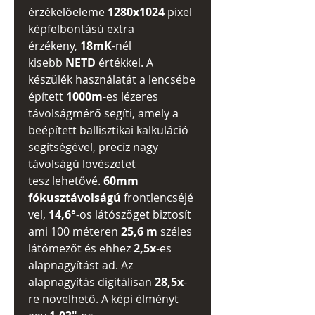
érzékelőeleme
1280x1024
pixel
képfelbontású extra
érzékeny,
18mK
-nél
kisebb
NETD
értékkel. A
készülék használatát a lencsébe
épített
1000m
-es lézeres
távolságmérő segíti, amely a
beépített ballisztikai kalkuláció
segítségével, precíz nagy
távolságú lövészetet
tesz lehetővé.
60mm
fókusztávolságú
frontlencséjé
vel,
14,6°
-os látószöget biztosít
ami 100 méteren
25,6 m
széles
látómezőt és ehhez
2,5x
-es
alapnagyítást ad. Az
alapnagyítás digitálisan
28,5x
-
re növelhető. A képi élményt