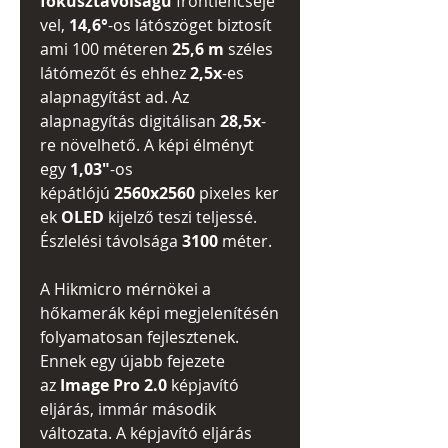
fókusztávolságú
frontlencséjé
vel,
14,6°
-os látószöget biztosít
ami 100 méteren
25,6 m
széles
látómezőt és ehhez
2,5x
-es
alapnagyítást ad. Az
alapnagyítás digitálisan
28,5x
-
re növelhető. A képi élményt
egy
1,03"
-os
képátlójú
2560x2560
pixeles ker
ek
OLED
kijelző teszi teljessé.
Észlelési távolsága
3100
méter.
A Hikmicro mérnökei a
hőkamerák képi megjelenítésén
folyamatosan fejlesztenek.
Ennek egy újabb fejezete
az
Image Pro 2.0
képjavító
eljárás, immár második
változata. A képjavító eljárás