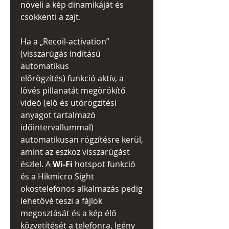
növeli a kép dinamikáját és
csökkenti a zajt.
Ha a „Recoil-activation”
(visszarúgás indítású
automatikus
előrögzítés) funkció aktív, a
lövés pillanatát megörökítő
videó (elő és utórögzítési
anyagot tartalmazó
időintervallummal)
automatikusan rögzítésre kerül,
amint az eszköz visszarúgást
észlel. A
Wi-Fi
hotspot funkció
és a Hikmicro Sight
okostelefonos alkalmazás pedig
lehetővé teszi a fájlok
megosztását és a kép élő
közvetítését a telefonra. Igény