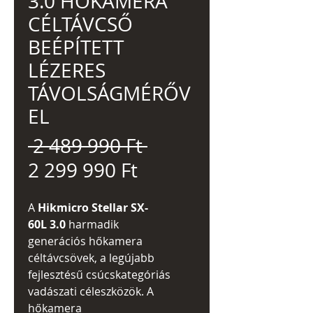
3.0 HŐKAMERA
CÉLTÁVCSŐ
BEÉPÍTETT
LÉZERES
TÁVOLSÁGMÉRŐV
EL
Szokásos
 2 489 990 Ft 
Akciós
ár
2 299 990 Ft
ár
A
Hikmicro Stellar SX-
60L 3.0
harmadik
generációs hőkamera
céltávcsövek, a legújabb
fejlesztésű csúcskategóriás
vadászati céleszközök. A
hőkamera