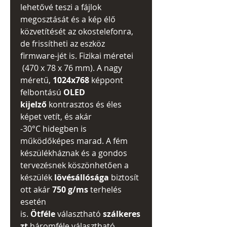
lehetővé teszi a fájlok
megosztását és a kép élő
közvetítését az okostelefonra,
de frissítheti az eszköz
firmware-jét is. Fizikai méretei
(470 x 78 x 76 mm). A nagy
méretű,
1024x768
képpont
felbontású
OLED
kijelző
kontrasztos és éles
képet vetít, és akár
-30°C hidegben is
működőképes marad. A fém
készülékháznak és a gondos
tervezésnek köszönhetően a
készülék
lövésállósága
biztosít
ott akár
750 g/ms
terhelés
esetén
is.
Ötféle
választható
szálkeres
zt
háromféle választható