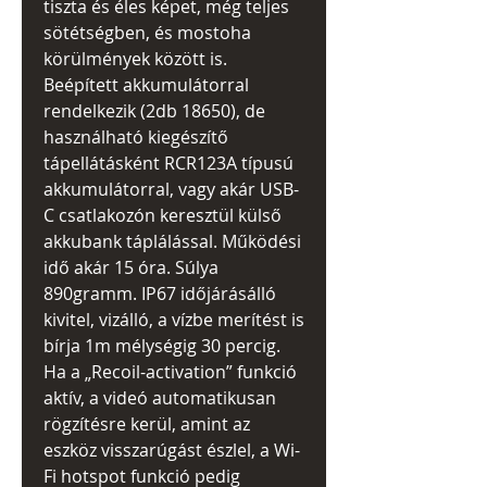
tiszta és éles képet, még teljes
sötétségben, és mostoha
körülmények között is.
Beépített akkumulátorral
rendelkezik (2db 18650), de
használható kiegészítő
tápellátásként RCR123A típusú
akkumulátorral, vagy akár USB-
C csatlakozón keresztül külső
akkubank táplálással. Működési
idő akár 15 óra. Súlya
890gramm. IP67 időjárásálló
kivitel, vizálló, a vízbe merítést is
bírja 1m mélységig 30 percig.
Ha a „Recoil-activation” funkció
aktív, a videó automatikusan
rögzítésre kerül, amint az
eszköz visszarúgást észlel, a Wi-
Fi hotspot funkció pedig