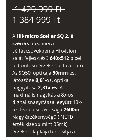
Szokásos
 1 429 999 Ft 
Akciós
ár
1 384 999 Ft
ár
A
Hikmicro Stellar SQ 2. 0
szériás
hőkamera
céltávcsövekben a Hikvision
saját fejlesztésű
640x512
pixel
felbontású érzékelője található.
Az SQ50, optikája
50mm
-es,
látószöge
8,8°
-os, optikai
nagyyítása
2,31x-es
. A
maximális nagyítás a 8x-os
digitálisnagyítással együtt 18x-
os. Észlelési távolsága
2600m
.
Nagy érzékenységű ( NETD
érték kisebb mint 35mk)
érzékelő lapkája biztosítja a