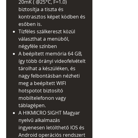
20mK ( @25°C, F=1.0)
biztosítja a tiszta és
kontrasztos képet ködben és
esőben is.
Tízféles szálkereszt közül
választhat a menüből,
négyféle színben
A beépített memória 64 GB,
így több órányi videofelvételt
tárolhat a készüléken, és
nagy felbontásban nézheti
meg a beépített WIFI
hotspotot biztosító
mobiltelefonon vagy
táblagépen.
A HIKMICRO SIGHT Magyar
nyelvű alkalmazás
ingyenesen letölthető IOS és
Android operációs rendszert