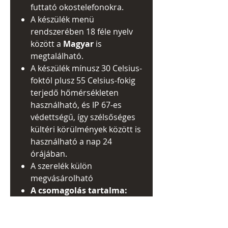
futtató okostelefonokra.
A készülék menü
rendszerében 18 féle nyelv
között a
M
agyar
is
megtalálható.
A készülék mínusz 30 Celsius-
foktól plusz 55 Celsius-fokig
terjedő hőmérsékleten
használható, és IP 67-es
védettségű, így szélsőséges
kültéri körülmények között is
használható a nap 24
órájában.
A szerelék külön
megvásárolható
A csomagolás tartalma:
Készülék, kézikönyv,
USB/adatkábel, Hordtáska,
törlőkendő, 18650 tartalék