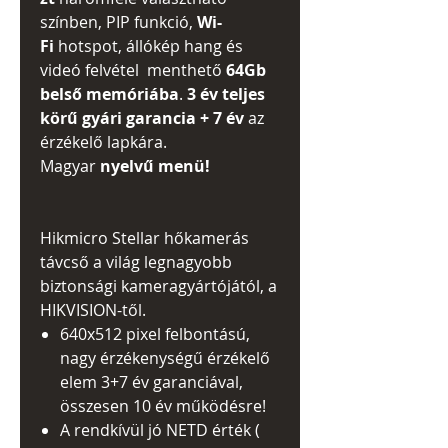
színben, PIP funkció,
Wi-
Fi
hotspot, állókép hang és
videó felvétel menthető
64Gb
belső memóriába
.
3
év teljes
körű gyári garancia + 7 év
az
érzékelő lapkára.
Magyar
nyelvű menü!
Hikmicro Stellar hőkamerás
távcső a világ legnagyobb
biztonsági kameragyártójától, a
HIKVISION-től.
640x512 pixel felbontású,
nagy érzékenységű érzékelő
elem 3+7 év garanciával,
összesen 10 év működésre!
A rendkívül jó NETD érték (