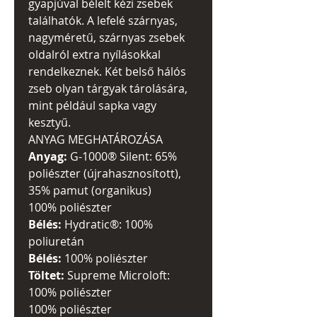
gyapjúval bélelt kézi zsebek
találhatók. A lefelé szárnyas,
nagyméretű, szárnyas zsebek
oldalról extra nyílásokkal
rendelkeznek. Két belső hálós
zseb olyan tárgyak tárolására,
mint például sapka vagy
kesztyű.
ANYAG MEGHATÁROZÁSA
Anyag:
G-1000® Silent: 65%
poliészter (újrahasznosított),
35% pamut (organikus)
100% poliészter
Bélés:
Hydratic®: 100%
poliuretán
Bélés:
100% poliészter
Töltet:
Supreme Microloft:
100% poliészter
100% poliészter