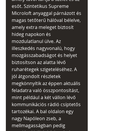
esőt. Szintetikus Supreme
Microloft anyaggal párnázott és
magas tetőterű hálóval bélelve,
amely extra meleget biztosít
hideg napokon és
mozdulatlanul ülve. Az
illeszkedés nagyvonalú, hogy
mozgásszabadságot és helyet
biztosítson az alatta lévő
ruharétegek szigeteléséhez. A
jól átgondolt részletek
megkönnyítik az éppen aktuális
feladatra való összpontosítást,
mint például a két vállon lévő
kommunikációs rádió csíptetős
tartozékai. A bal oldalon egy
nagy Napóleon zseb, a
mellmagasságban pedig