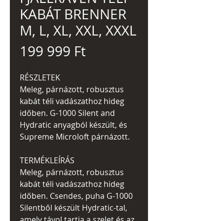
KABÁT BRENNER
M, L, XL, XXL, XXXL
Ár
199 999 Ft
RÉSZLETEK
Meleg, párnázott, robusztus
kabát téli vadászathoz hideg
időben. G-1000 Silent and
Hydratic anyagból készült, és
Supreme Microloft párnázott.
TERMÉKLEÍRÁS
Meleg, párnázott, robusztus
kabát téli vadászathoz hideg
időben. Csendes, puha G-1000
Silentből készült Hydratic-tal,
amely távol tartja a szelet és az