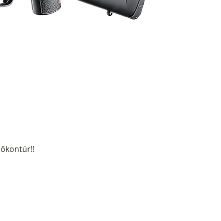
őkontúr!!
ormációk tájékoztató jellegűek, nyilvános
inősülnek! Az árváltozás jogát fenntartjuk!