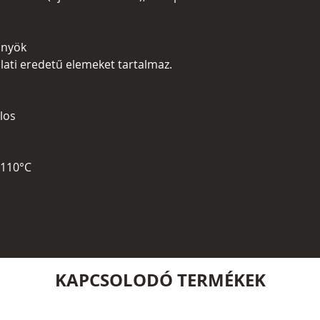
önyök
llati eredetű elemeket tartalmaz.
ilos
 110°C
KAPCSOLODÓ TERMÉKEK