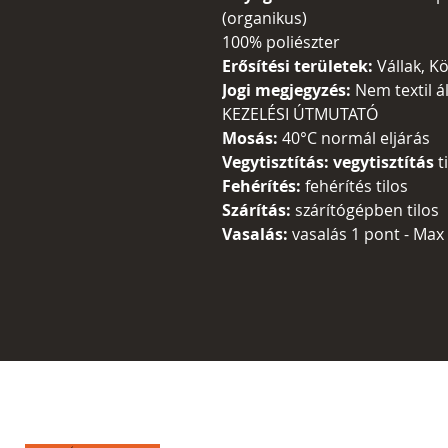
(organikus)
100% poliészter
Erősítési területek:
Vállak, K
Jogi megjegyzés:
Nem textil á
KEZELÉSI ÚTMUTATÓ
Mosás:
40°C normál eljárás
Vegytisztítás: vegytisztítás
t
Fehérítés:
fehérítés tilos
Szárítás:
szárítógépben tilos
Vasalás:
vasalás 1 pont - Max