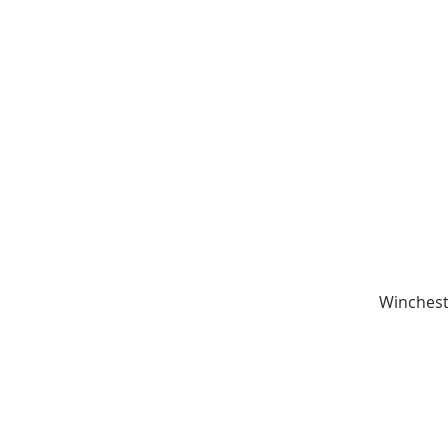
Winchest
© 2021 by VADÁSZKÜRT VADÁSZB