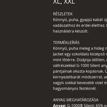
XL, XXL
RÉSZLETEK
Könnyű, puha, gyapjú kabát újr
vadászathoz és erdei élethez. 
használatra készült.
TERMÉKLEÍRÁS
Könnyű, puha meleg a hideg n
Jacket egy sokoldalú középső 
mint lőtérre. Dizájnja időtlen,
vállrészekkel G-1000 Silent any
pántjainak okozta kopásnak. Ú
környezetbarát módszerrel, ame
vagyis sokkal kevesebb vizet é
hagyományos festésnél.
ANYAG MEGHATÁROZÁSA
Anyag:
G-1000® Silent: 65% p