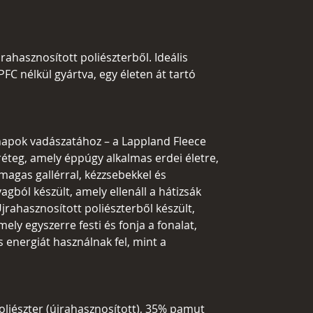
ahasznosított poliészterből. Ideális
PFC nélkül gyártva, egy életen át tartó
apok vadászatához – a Lappland Fleece
réteg, amely éppúgy alkalmas erdei életre,
 magas gallérral, kézzsebekkel és
agból készült, amely ellenáll a hátizsák
jrahasznosított poliészterből készült,
ly egyszerre festi és fonja a fonalat,
s energiát használnak fel, mint a
oliészter (újrahasznosított), 35% pamut