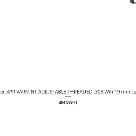
er XPR VARMINT ADJUSTABLE THREADED .308 Win 19 mm cs
Ár
394 999 Ft
Az árak és készlet inf
OLT
Elérhetőség
ajánlattételnek nem m