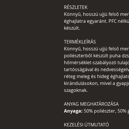
RÉSZLETEK
Könnyű, hosszú ujjú felső me
éghajlatra egyaránt. PFC nélkü
készült.
TERMÉKLEÍRÁS
Könnyű, hosszú ujjú felső mer
poliészterből készült puha dzs
hőmérséklet-szabályozó tulajd
tartósságával és nedvességelv
réteg meleg és hideg éghajla
kirándulásokon, mivel a gyapj
szagoknak.
ANYAG MEGHATÁROZÁSA
Anyaga:
50% poliészter, 50% 
KEZELÉSI ÚTMUTATÓ