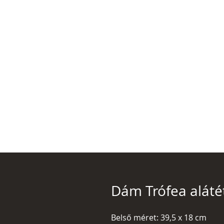
Dám Trófea aláté
Belső méret: 39,5 x 18 cm