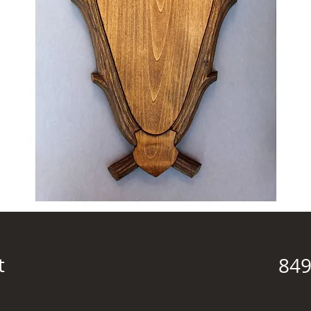
t
849