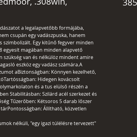
eedmoor, .308win,
385
adászatot a legalapvetőbb formájába,
z nem csupán egy vadászpuska, hanem
s szimbolizált. Egy kitűnő fegyver minden
8 egyesít magában minden alapvető
n szükség van és nélkülöz mindent amire
agasló eszköz egy vadász számára.A
umot aBiztonságban: Könnyen kezelhető,
ítóTartósságban: Hidegen kovácsolt
tolymarkolaton és a tus elülső részén a
ben Stabilitásban: Szilárd acél szerkezet és
őség Tűzerőben: Kétsoros 5 darab lőszer
tárPontosságban: Állítható, közvetlen
k nélküli, "egy igazi túlélésre tervezett"