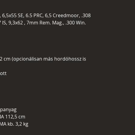
., 6,5x55 SE, 6.5 PRC, 6,5 Creedmoor, .308
57 IS, 9,3x62 , 7mm Rem. Mag., .300 Win.
2 cm (opcionálisan más hordóhossz is
zott
lapanyag
MA 112,5 cm
MA kb. 3,2 kg