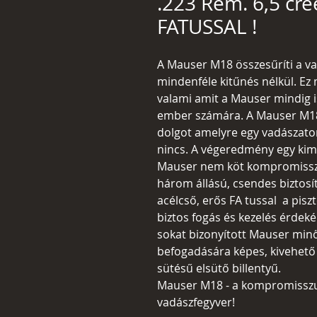
.223 Rem. 6,5 cr
FATUSSAL !
A Mauser M18 összesűríti a v
mindenféle kitűnés nélkül. E
valami amit a Mauser mindig i
ember számára. A Mauser M1
dolgot amelyre egy vadászato
nincs. A végeredmény egy kim
Mauser nem köt kompromissz
három állású, csendes biztos
acélcső, erős FA tussal a pisz
biztos fogás és kezelés érdeké
sokat bizonyított Mauser min
befogadására képes, kivehető 
sütésű elsütő billentyű.
Mauser M18 - a kompromisszumo
vadászfegyver!