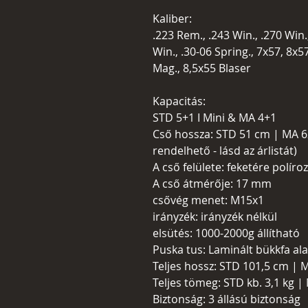
Kaliber:
.223 Rem., .243 Win., .270 Win
Win., .30-06 Spring., 7x57, 8x
Mag., 8,5x55 Blaser
Kapacitás:
STD 5+1 I Mini & MA 4+1
Cső hossza: STD 51 cm | MA 6
rendelhető - lásd az árlistát)
A cső felülete: feketére políro
A cső átmérője: 17 mm
csővég menet: M15x1
irányzék: irányzék nélkül
elsütés: 1000-2000g állítható
Puska tus: Laminált bükkfa a
Teljes hossz: STD 101,5 cm | 
Teljes tömeg: STD kb. 3,1 kg | 
Biztonság: 3 állású biztonság