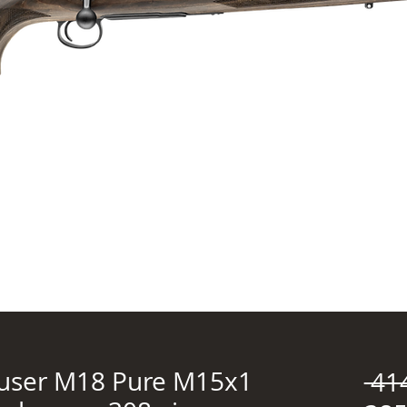
auser M18 Pure M15x1
 41