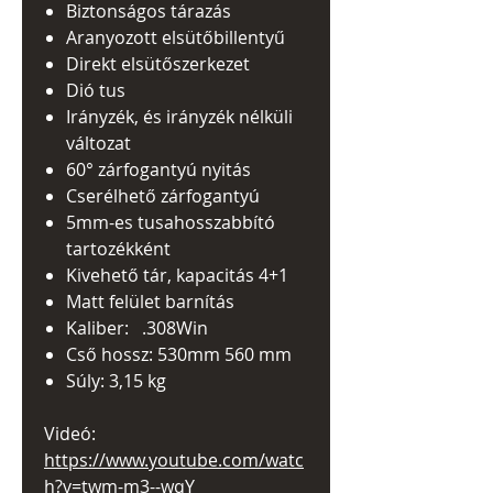
Biztonságos tárazás
Aranyozott elsütőbillentyű
Direkt elsütőszerkezet
Dió tus
Irányzék, és irányzék nélküli
változat
60° zárfogantyú nyitás
Cserélhető zárfogantyú
5mm-es tusahosszabbító
tartozékként
Kivehető tár, kapacitás 4+1
Matt felület barnítás
Kaliber: .308Win
Cső hossz: 530mm 560 mm
Súly: 3,15 kg
Videó:
https://www.youtube.com/watc
h?v=twm-m3--wqY