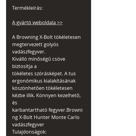
Termékleírás:
A gyártó weboldala >>
A Browning X-Bolt tökéletesen
megtervezett golyós
vadászfegyver.
Kiválló minőségű csöve
biztosítja a
tökéletes szórásképet. A tus
ergonómikus kialakításának
köszönhetően tökéletesen
kézbe illik. Könnyen kezelhető,
és
karbantartható fegyver.Browni
ng X-Bolt Hunter Monte Carlo
vadászfegyver
Tulajdonságok: