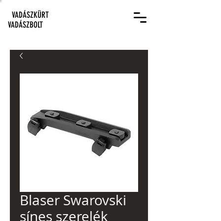
VADÁSZKÜRT
VADÁSZBOLT
Blaser Swarovski
sínes szerelék