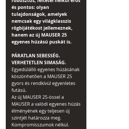
robusztus, feltétel nélkül erős
és pontos: olyan
tulajdonságok, amelyek
nemcsak egy világklasszis
rögbijátékost jellemeznek,
hanem az új MAUSER 25
egyenes húzású puskát is.
PÁRATLAN SEBESSÉG.
VERHETETLEN SIMASÁG.
Egyedülálló egyenes húzásának
köszönhetően a MAUSER 25
gyors és rendkívül egyenletes
futású.
Az új MAUSER 25-össel a
MAUSER a valódi egyenes húzás
élményének egy teljesen új
szintjét határozza meg.
Kompromisszumok nélkül.