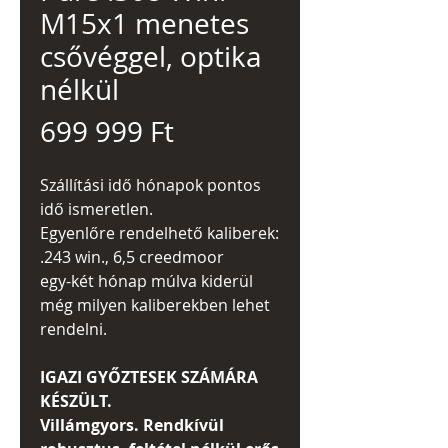
M15x1 menetes
csővéggel, optika
nélkül
Ár
699 999 Ft
Szállítási idő hónapok pontos
idő ismeretlen.
Egyenlőre rendelhető kaliberek:
.243 win., 6,5 creedmoor
egy-két hónap múlva kiderül
még milyen kaliberekben lehet
rendelni.
IGAZI GYŐZTESEK SZÁMÁRA
KÉSZÜLT.
Villámgyors. Rendkívül