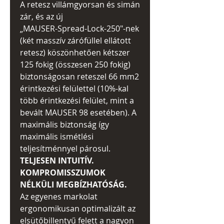
A retesz villámgyorsan és simán
zár, és az új
„
MAUSER-Spread-Lock-250"-nek
(két masszív zárófüllel ellátott
retesz) köszönhetően kétszer
125 fokig (összesen 250 fokig)
biztonságosan reteszel 66 mm2
érintkezési felülettel (10%-kal
több érintkezési felület, mint a
bevált MAUSER 98 esetében). A
maximális biztonság így
maximális ismétlési
teljesítménnyel párosul.
TELJESEN INTUITÍV.
KOMPROMISSZUMOK
NÉLKÜLI MEGBÍZHATÓSÁG.
Az egyenes markolat
ergonomikusan optimalizált az
elsütőbillentyű felett a nagyon