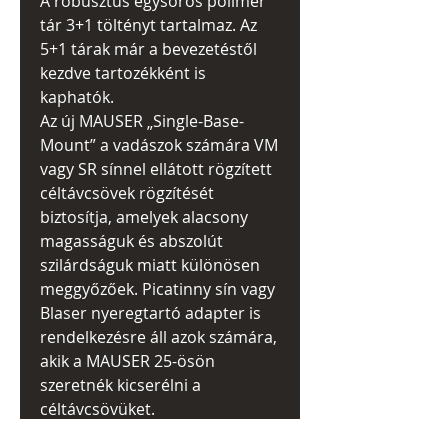
A robusztus egysoros polimer
tár 3+1 töltényt tartalmaz. Az
5+1 tárak már a bevezetéstől
kezdve tartozékként is
kaphatók.
Az új MAUSER
„
Single-Base-
Mount
”
a vadászok számára VM
vagy SR sínnel ellátott rögzített
céltávcsövek rögzítését
biztosítja, amelyek alacsony
magasságuk és abszolút
szilárdságuk miatt különösen
meggyőzőek. Picatinny sín vagy
Blaser nyeregtartó adapter is
rendelkezésre áll azok számára,
akik a MAUSER 25-ösön
szeretnék kicserélni a
céltávcsövüket.
A hidegen kovácsolt speciális